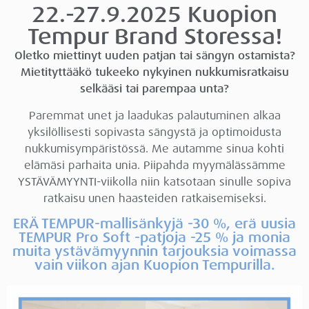
22.-27.9.2025 Kuopion
Tempur Brand Storessa!
Oletko miettinyt uuden patjan tai sängyn ostamista?
Mietityttääkö tukeeko nykyinen nukkumisratkaisu
selkääsi tai parempaa unta?
Paremmat unet ja laadukas palautuminen alkaa
yksilöllisesti sopivasta sängystä ja optimoidusta
nukkumisympäristössä. Me autamme sinua kohti
elämäsi parhaita unia. Piipahda myymälässämme
YSTÄVÄMYYNTI-viikolla niin katsotaan sinulle sopiva
ratkaisu unen haasteiden ratkaisemiseksi.
ERÄ TEMPUR-mallisänkyjä -30 %, erä uusia
TEMPUR Pro Soft -patjoja -25 % ja monia
muita ystävämyynnin tarjouksia voimassa
vain viikon ajan Kuopion Tempurilla.