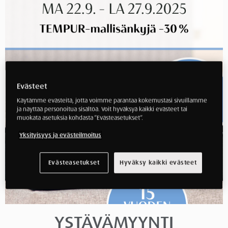
Evästeet
Käytämme evästeitä, jotta voimme parantaa kokemustasi sivuillamme
ja näyttää personoitua sisältöä. Voit hyväksyä kaikki evästeet tai
muokata asetuksia kohdasta ”Evästeasetukset”.
Yksityisyys ja evästeilmoitus
Evästeasetukset
Hyväksy kaikki evästeet
YSTÄVÄMYYNTI