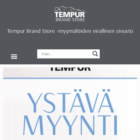
Tempur Brand Store -myymälöiden virallinen sivusto
Tempur Brand Storet
Varaa aika, saat lahjan
Neurosonic-rentoutus
Siirry verkkokauppaan
Ryhdy kauppiaaksi