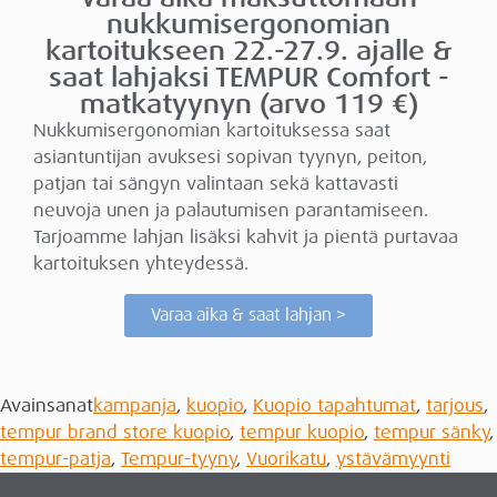
nukkumisergonomian
kartoitukseen 22.-27.9. ajalle &
saat lahjaksi TEMPUR Comfort -
matkatyynyn (arvo 119 €)
Nukkumisergonomian kartoituksessa saat
asiantuntijan avuksesi sopivan tyynyn, peiton,
patjan tai sängyn valintaan sekä kattavasti
neuvoja unen ja palautumisen parantamiseen.
Tarjoamme lahjan lisäksi kahvit ja pientä purtavaa
kartoituksen yhteydessä.
Varaa aika & saat lahjan >
Avainsanat
kampanja
,
kuopio
,
Kuopio tapahtumat
,
tarjous
,
tempur brand store kuopio
,
tempur kuopio
,
tempur sänky
,
tempur-patja
,
Tempur-tyyny
,
Vuorikatu
,
ystävämyynti