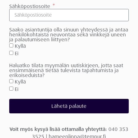
Sähköpostiosoite
Saako asiantuntija olla sinuun yhteydessä ja antaa
henkilökohtaista neuvontaa sekä vinkkejä uneen
ja palautumiseen liittyen?
Kyllä
Ei
Haluatko tilata myymälän uutiskirjeen, jotta saat
ensimmäisenä tietää tulevista tapahtumista ja
erikoiseduista?
Kyllä
Ei
Lähetä palaute
Voit myös kysyä lisää ottamalla yhteyttä:
040 353
3525 | hameenlinna@tempur.fi