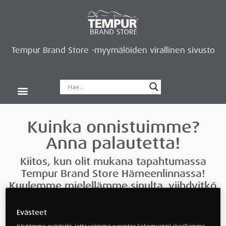
Tempur Brand Store -myymälöiden virallinen sivusto
Tempur Brand Storet
Varaa aika, saat lahjan
Neurosonic-rentoutus
Siirry verkkokauppaan
Ryhdy kauppiaaksi
Kuinka onnistuimme?
Anna palautetta!
Kiitos, kun olit mukana tapahtumassa
Tempur Brand Store Hämeenlinnassa!
Kuulemme mielellämme sinulta, viihdyitkö
tapahtumassa ja saitko sieltä mukaan
lisätietoa uneen sekä palautumiseen. Jätä
Evästeet
palautteesi täyttämällä alla oleva lomake.