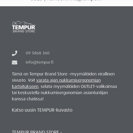
09 5868 360
info@tempur.fi
Tämä on Tempur Brand Store -myymälöiden virallinen
sivusto. Voit
varata ajan nukkumisergonomian
kartoitukseen
, selata myymälöiden OUTLET-valikoimaa
tai keskustella nukkumisergonomian asiantuntijan
kanssa chatissa!
Katso uusin TEMPUR-kuvasto
TEMPUR BRAND STORE -