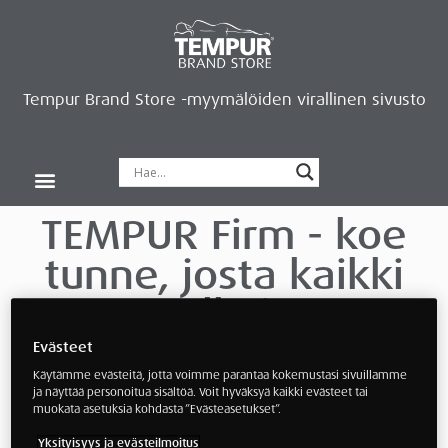
Tempur Brand Store -myymälöiden virallinen sivusto
Tempur Brand Storet
Varaa aika, saat lahjan
Neurosonic-rentoutus
Siirry verkkokauppaan
Ryhdy kauppiaaksi
TEMPUR Firm - koe
tunne, josta kaikki
alkoi
Evästeet
Jotkut kokevat mukavuuden pehmeytenä,
Käytämme evästeitä, jotta voimme parantaa kokemustasi sivuillamme
mutta niin ei ole useimmilla. FIRM-tunne
ja näyttää personoitua sisältöä. Voit hyväksyä kaikki evästeet tai
muokata asetuksia kohdasta ”Evästeasetukset”.
kehitettiin kuuntelemalla käyttäjiämme.
Yksityisyys ja evästeilmoitus