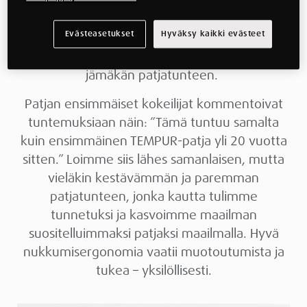
Huomasimme mallistoon tarvittavan Original-
patjaa tukevamman, myös isoja ja
Evästeasetukset
Hyväksy kaikki evästeet
painavampia nukkujia helposti kestävän, ja
voimakasta ergonomista tukea antavan
jämäkän patjatunteen.
Patjan ensimmäiset kokeilijat kommentoivat
tuntemuksiaan näin: ”Tämä tuntuu samalta
kuin ensimmäinen TEMPUR-patja yli 20 vuotta
sitten.” Loimme siis lähes samanlaisen, mutta
vieläkin kestävämmän ja paremman
patjatunteen, jonka kautta tulimme
tunnetuksi ja kasvoimme maailman
suositelluimmaksi patjaksi maailmalla. Hyvä
nukkumisergonomia vaatii muotoutumista ja
tukea – yksilöllisesti.