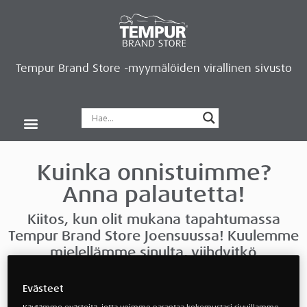
Tempur Brand Store -myymälöiden virallinen sivusto
Tempur Brand Storet
Varaa aika, saat lahjan
Neurosonic-rentoutus
Siirry verkkokauppaan
Ryhdy kauppiaaksi
Kuinka onnistuimme?
Anna palautetta!
Kiitos, kun olit mukana tapahtumassa
Tempur Brand Store Joensuussa! Kuulemme
mielellämme sinulta, viihdyitkö
tapahtumassa ja saitko sieltä mukaan
lisätietoa uneen sekä palautumiseen. Jätä
Evästeet
palautteesi täyttämällä alla oleva lomake.