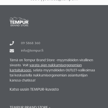
09 5868 360
info@tempur.fi
Tämä on Tempur Brand Store -myymälöiden virallinen
sivusto. Voit
varata ajan nukkumisergonomian
kartoitukseen
, selata myymälöiden OUTLET-valikoimaa
tai keskustella nukkumisergonomian asiantuntijan
kanssa chatissa!
Katso uusin TEMPUR-kuvasto
TEMPUR BRAND STORE -