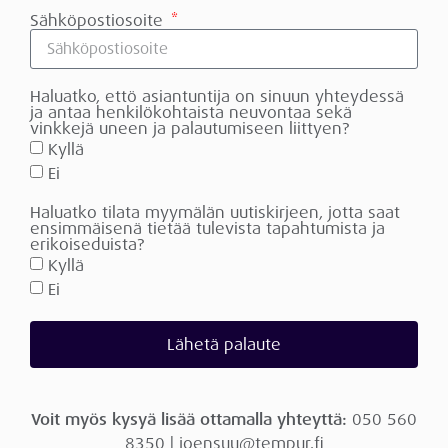
Sähköpostiosoite
Haluatko, ettö asiantuntija on sinuun yhteydessä
ja antaa henkilökohtaista neuvontaa sekä
vinkkejä uneen ja palautumiseen liittyen?
Kyllä
Ei
Haluatko tilata myymälän uutiskirjeen, jotta saat
ensimmäisenä tietää tulevista tapahtumista ja
erikoiseduista?
Kyllä
Ei
Lähetä palaute
Voit myös kysyä lisää ottamalla yhteyttä:
050 560
8350 | joensuu@tempur.fi