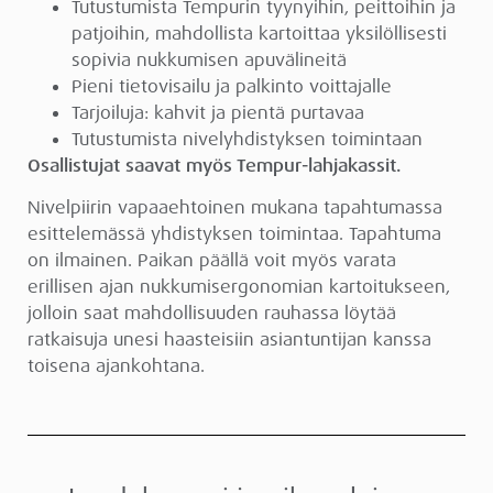
Tutustumista Tempurin tyynyihin, peittoihin ja
patjoihin, mahdollista kartoittaa yksilöllisesti
sopivia nukkumisen apuvälineitä
Pieni tietovisailu ja palkinto voittajalle
Tarjoiluja: kahvit ja pientä purtavaa
Tutustumista nivelyhdistyksen toimintaan
Osallistujat saavat myös Tempur-lahjakassit.
Nivelpiirin vapaaehtoinen mukana tapahtumassa
esittelemässä yhdistyksen toimintaa. Tapahtuma
on ilmainen. Paikan päällä
voit myös varata
erillisen ajan nukkumisergonomian kartoitukseen,
jolloin saat mahdollisuuden rauhassa löytää
ratkaisuja unesi
haasteisiin asiantuntijan kanssa
toisena ajankohtana.