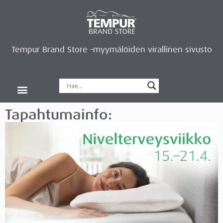
Tempur Brand Store -myymälöiden virallinen sivusto
Tempur Brand Storet
Varaa aika, saat lahjan
Neurosonic-rentoutus
Siirry verkkokauppaan
Ryhdy kauppiaaksi
Tapahtumainfo: