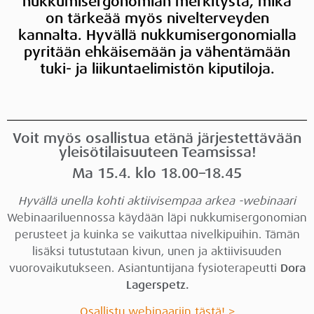
nukkumisergonomian merkitystä, mikä
on tärkeää myös nivelterveyden
kannalta. Hyvällä nukkumisergonomialla
pyritään ehkäisemään ja vähentämään
tuki- ja liikuntaelimistön kiputiloja.
Voit myös osallistua etänä järjestettävään
yleisötilaisuuteen Teamsissa!
Ma 15.4. klo 18.00–18.45
Hyvällä unella kohti aktiivisempaa arkea -webinaari
Webinaariluennossa käydään läpi nukkumisergonomian
perusteet ja kuinka se vaikuttaa nivelkipuihin. Tämän
lisäksi tutustutaan kivun, unen ja aktiivisuuden
vuorovaikutukseen. Asiantuntijana fysioterapeutti
Dora
Lagerspetz.
Osallistu webinaariin tästä! >