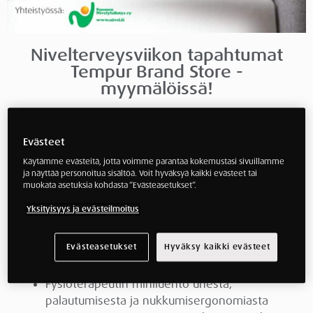
Nivelterveysviikon tapahtumat
Tempur Brand Store -
myymälöissä!
Kuopio
Evästeet
Hyvinkää
Käytämme evästeitä, jotta voimme parantaa kokemustasi sivuillamme
ja näyttää personoitua sisältöä. Voit hyväksyä kaikki evästeet tai
Vantaa
muokata asetuksia kohdasta ”Evästeasetukset”.
Helsinki
Yksityisyys ja evästeilmoitus
Evästeasetukset
Hyväksy kaikki evästeet
Tapahtumien ohjelma:
Fysioterapeutin miniluento unesta,
palautumisesta ja nukkumisergonomiasta