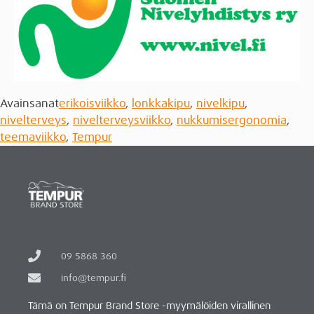
Avainsanat
erikoisviikko
,
lonkkakipu
,
nivelkipu
,
nivelterveys
,
nivelterveysviikko
,
nukkumisergonomia
,
teemaviikko
,
Tempur
09 5868 360
info@tempur.fi
Tämä on Tempur Brand Store -myymälöiden virallinen