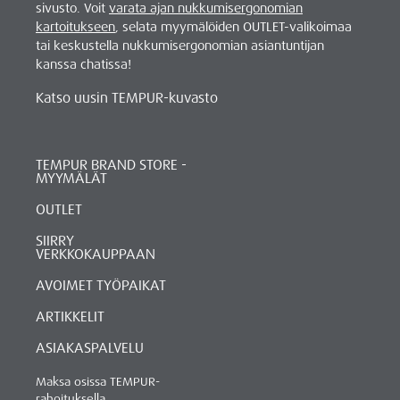
sivusto. Voit
varata ajan nukkumisergonomian
kartoitukseen
, selata myymälöiden OUTLET-valikoimaa
tai keskustella nukkumisergonomian asiantuntijan
kanssa chatissa!
Katso uusin TEMPUR-kuvasto
TEMPUR BRAND STORE -
MYYMÄLÄT
OUTLET
SIIRRY
VERKKOKAUPPAAN
AVOIMET TYÖPAIKAT
ARTIKKELIT
ASIAKASPALVELU
Maksa osissa TEMPUR-
rahoituksella