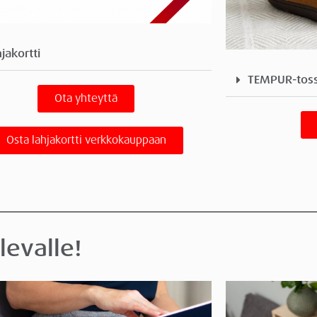
jakortti
TEMPUR-tos
Ota yhteyttä
Osta lahjakortti verkkokauppaan
levalle!