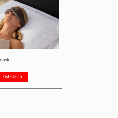
maski
Osta tästä