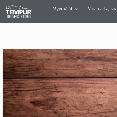
Myymälät
Varaa aika, saa