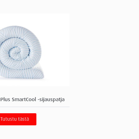
lus SmartCool -sijauspatja
Tutustu tästä