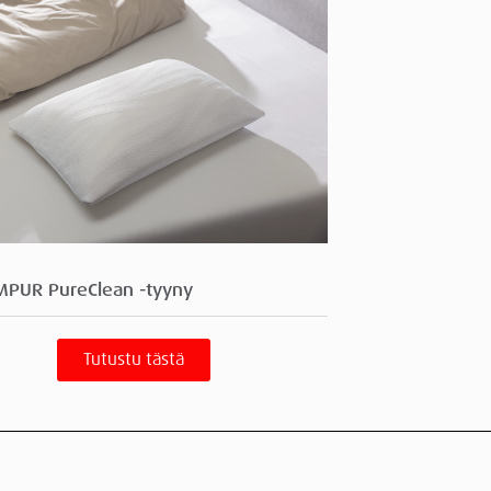
MPUR PureClean -tyyny
Tutustu tästä