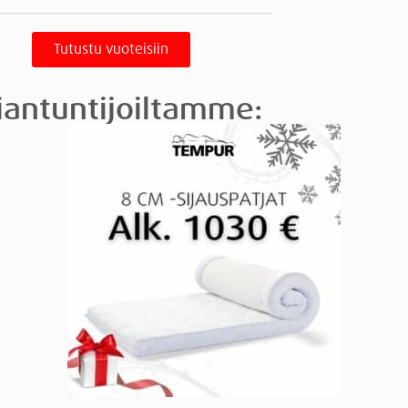
Tutustu vuoteisiin
siantuntijoiltamme: