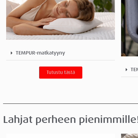
TEMPUR-matkatyyny
TE
Tutustu tästä
Lahjat perheen pienimmille