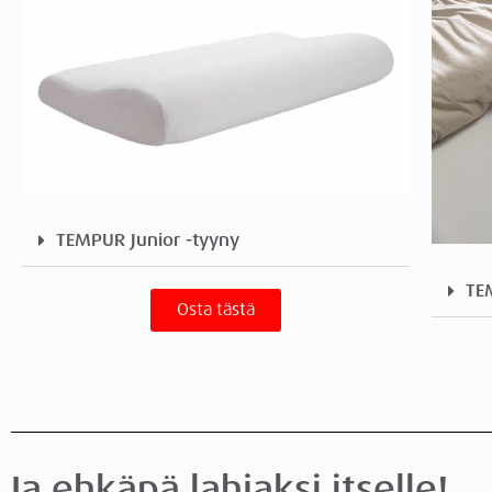
TEMPUR Junior -tyyny
TE
Osta tästä
Ja ehkäpä lahjaksi itselle!