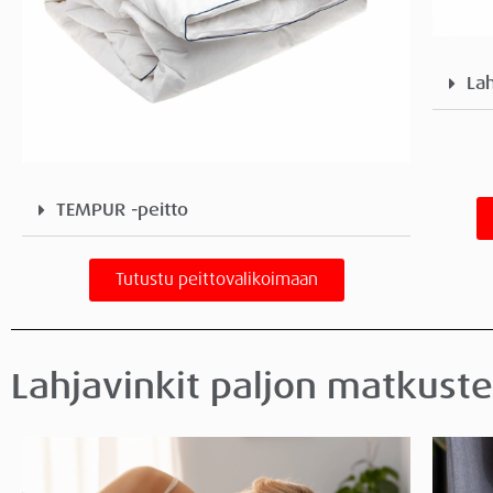
Lah
TEMPUR -peitto
Tutustu peittovalikoimaan
Lahjavinkit paljon matkuste