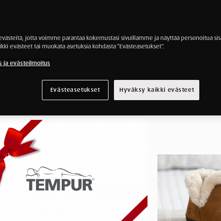
ästeitä, jotta voimme parantaa kokemustasi sivuillamme ja näyttää personoitua sisä
ikki evästeet tai muokata asetuksia kohdasta ”Evästeasetukset”.
s ja evästeilmoitus
Evästeasetukset
Hyväksy kaikki evästeet
kaiselle!
 lämpimät
sen alle!
e Järvenpää