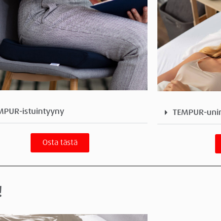
MPUR-istuintyyny
TEMPUR-uni
Osta tästä
!