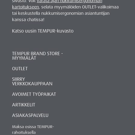
sivusto. Voit
varata ajan nukkumisergonomian
kartoitukseen
, selata myymälöiden OUTLET-valikoimaa
tai keskustella nukkumisergonomian asiantuntijan
kanssa chatissa!
Katso uusin TEMPUR-kuvasto
TEMPUR BRAND STORE -
MYYMÄLÄT
OUTLET
SIIRRY
VERKKOKAUPPAAN
AVOIMET TYÖPAIKAT
ARTIKKELIT
ASIAKASPALVELU
Maksa osissa TEMPUR-
rahoituksella