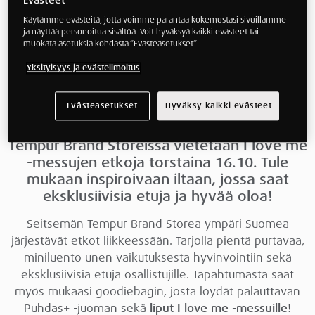
Evästeet
Ota hetki itsellesi ja
Käytämme evästeitä, jotta voimme parantaa kokemustasi sivuillamme
ja näyttää personoitua sisältöä. Voit hyväksyä kaikki evästeet tai
osallistu hyvinvoinnin
muokata asetuksia kohdasta ”Evästeasetukset”.
Yksityisyys ja evästeilmoitus
iltaan!
Evästeasetukset
Hyväksy kaikki evästeet
Miten uni voi vaikuttaa ulkoiseen
olemukseemme ja hyvinvointimme?
Tempur Brand Storeissa vietetään I love me
-messujen etkoja torstaina 16.10. Tule
mukaan inspiroivaan iltaan, jossa saat
eksklusiivisia etuja ja hyvää oloa!
Seitsemän Tempur Brand Storea ympäri Suomea
järjestävät etkot liikkeessään.
Tarjolla pientä purtavaa,
miniluento unen vaikutuksesta hyvinvointiin sekä
eksklusiivisia etuja osallistujille. Tapahtumasta saat
myös mukaasi goodiebagin, josta löydät palauttavan
Puhdas+ -juoman sekä
liput I love me -messuille
!