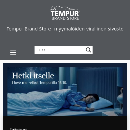
Tempur Brand Store -myymälöiden virallinen sivusto
Tempur Brand Storet
Varaa aika, saat lahjan
Neurosonic-rentoutus
Siirry verkkokauppaan
Ryhdy kauppiaaksi