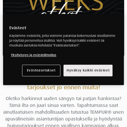
Evästeet
Käytämme evästeitä, jotta voimme parantaa kokemustasi sivuillamme
ja näyttää personoitua sisältöä. Voit hyväksyä kaikki evästeet tai
muokata asetuksia kohdasta ”Evästeasetukset”.
Yksityisyys ja evästeilmoitus
Varmista paikkasi eksklusiivisessa
Evästeasetukset
Hyväksy kaikki evästeet
iltatapahtumassa Tempur Brand Store
Hämeenlinnassa ja hyödynnä Black Weeks -
tarjoukset jo ennen muita!
Oletko harkinnut uuden sängyn tai patjan hankintaa?
Tämä ilta on juuri sinua varten. Tapahtumassa saat
ainutlaatuisen mahdollisuuden tutustua TEMPUR® unen
apuvälineisiin asiantuntijan opastuksella ja hyödyntää
huipputarjoukset ennen virallisen kampanjan alkua.