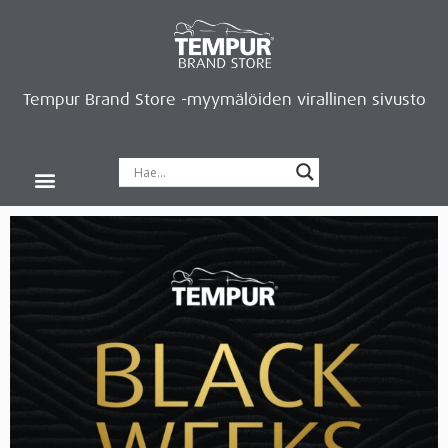
Tempur Brand Store -myymälöiden virallinen sivusto
Tempur Brand Storet
Varaa aika, saat lahjan
Neurosonic-rentoutus
Siirry verkkokauppaan
Ryhdy kauppiaaksi