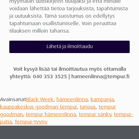
myymälän uutiskirjeen tilaajaksi ja että minulle
voidaan lähettää tietoa tarjouksista, tapahtumista
ja uutuuksista. Tämä suostumus on edellytys
tapahtumaan osallistumiselle. Voin peruuttaa
tilauksen milloin tahansa.
Lähetä ja ilmoittaudu
Voit kysyä lisää tai ilmoittautua myös ottamalla
yhteyttä: 040 353 3525 | hameenlinna@tempur.fi
Avainsanat
Black Week
,
hämeenlinna
,
kampanja
,
kauppakeskus goodman tempur
,
tarjous
,
tempur
goodman
,
tempur hämeenlinna
,
tempur sänky
,
tempur-
patja
,
Tempur-tyyny